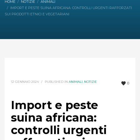
HOME
NOTIZIE
ANIMALI
IMPORT E PESTE SUINA AFRICANA: CONTROLLI URGENTI RAFFORZATI
SUI PRODOTTI ETNICI E VEGETARIANI
12 GENNAIO 2024
/
PUBLISHED IN
ANIMALI
,
NOTIZIE
0
Import e peste
suina africana:
controlli urgenti