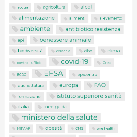
alcol
agricoltura
acqua
alimentazione
alimenti
allevamento
ambiente
antibiotico resistenza
benessere animale
api
clima
biodiversità
cibo
celiachia
covid-19
controlli ufficiali
Crea
EFSA
epicentro
ECDC
FAO
europa
etichettatura
istituto superiore sanità
formazione
italia
linee guida
ministero della salute
obesità
one health
MIPAAF
OMS