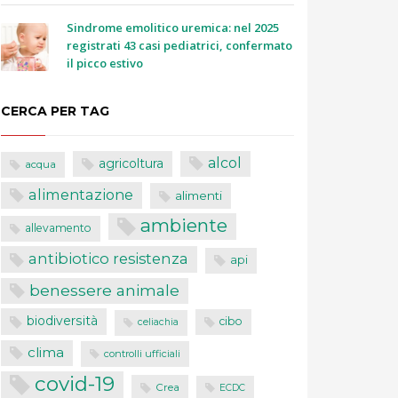
Sindrome emolitico uremica: nel 2025
registrati 43 casi pediatrici, confermato
il picco estivo
CERCA PER TAG
alcol
agricoltura
acqua
alimentazione
alimenti
ambiente
allevamento
antibiotico resistenza
api
benessere animale
biodiversità
cibo
celiachia
clima
controlli ufficiali
covid-19
Crea
ECDC