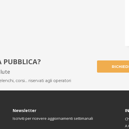
À PUBBLICA?
RICHIED
alute
enchi, corsi... riservati agli operatori
Newsletter
I
Iscriviti per ricevere aggiornamenti settimanali
Ch
A 