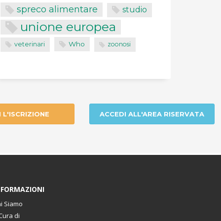
spreco alimentare
studio
unione europea
Who
veterinari
zoonosi
I L'ISCRIZIONE
ACCEDI ALL'AREA RISERVATA
NFORMAZIONI
i Siamo
Cura di