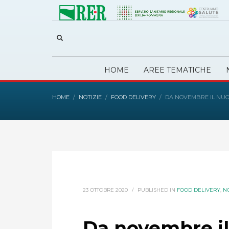
HOME
AREE TEMATICHE
HOME
NOTIZIE
FOOD DELIVERY
DA NOVEMBRE IL NUO
23 OTTOBRE 2020
/
PUBLISHED IN
FOOD DELIVERY
,
NO
Da novembre il