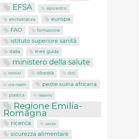
EFSA
epicentro
europa
etichettatura
FAO
formazione
istituto superiore sanità
italia
linee guida
ministero della salute
obesità
MIPAAF
OMS
peste suina africana
one health
plastica
rapporto
Regione Emilia-
Romagna
ricerca
salute
sicurezza alimentare