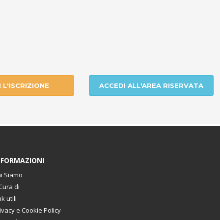
I L'ISCRIZIONE
ACCEDI ALL'AREA RISERVATA
NFORMAZIONI
i Siamo
Cura di
nk utili
ivacy e Cookie Policy