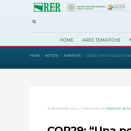
HOME
AREE TEMATICHE
HOME
NOTIZIE
AMBIENTE
COP29: “UNA POLIZZA ASS
30 NOVEMBRE 2024
/
PUBLISHED IN
AMBIENTE
,
NOTI
COP29: “Una pol