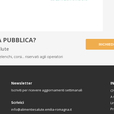
À PUBBLICA?
RICHIED
alute
enchi, corsi... riservati agli operatori
Newsletter
I
Iscriviti per ricevere aggiornamenti settimanali
Ch
A 
Scrivici
Li
Pr
info@alimentiesalute.emilia-romagna.it