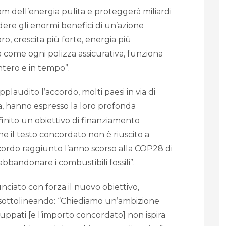
m dell’energia pulita e proteggerà miliardi
videre gli enormi benefici di un’azione
oro, crescita più forte, energia più
a come ogni polizza assicurativa, funziona
ntero e in tempo”.
audito l’accordo, molti paesi in via di
ria, hanno espresso la loro profonda
nito un obiettivo di finanziamento
he il testo concordato non è riuscito a
ccordo raggiunto l’anno scorso alla COP28 di
abbandonare i combustibili fossili”.
nciato con forza il nuovo obiettivo,
sottolineando: “Chiediamo un’ambizione
luppati [e l’importo concordato] non ispira