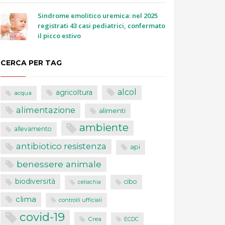
Sindrome emolitico uremica: nel 2025
registrati 43 casi pediatrici, confermato
il picco estivo
CERCA PER TAG
alcol
agricoltura
acqua
alimentazione
alimenti
ambiente
allevamento
antibiotico resistenza
api
benessere animale
biodiversità
cibo
celiachia
clima
controlli ufficiali
covid-19
Crea
ECDC