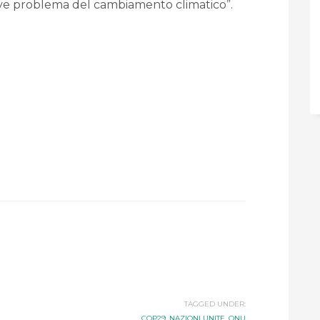
ve problema del cambiamento climatico”.
TAGGED UNDER:
COP29
,
NAZIONI UNITE
,
ONU