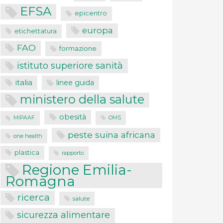
EFSA
epicentro
europa
etichettatura
FAO
formazione
istituto superiore sanità
italia
linee guida
ministero della salute
obesità
MIPAAF
OMS
peste suina africana
one health
plastica
rapporto
Regione Emilia-
Romagna
ricerca
salute
sicurezza alimentare