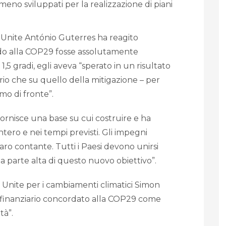
meno sviluppati per la realizzazione di piani
i Unite António Guterres ha reagito
do alla COP29 fosse assolutamente
1,5 gradi, egli aveva “sperato in un risultato
ario che su quello della mitigazione – per
mo di fronte”.
ornisce una base su cui costruire e ha
tero e nei tempi previsti. Gli impegni
o contante. Tutti i Paesi devono unirsi
a parte alta di questo nuovo obiettivo”.
i Unite per i cambiamenti climatici Simon
vo finanziario concordato alla COP29 come
tà”.