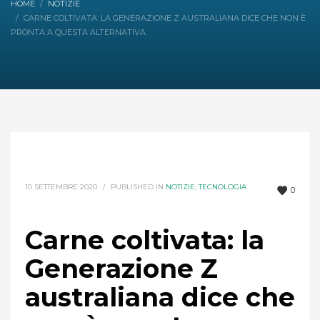
HOME
NOTIZIE
CARNE COLTIVATA: LA GENERAZIONE Z AUSTRALIANA DICE CHE NON È
PRONTA A QUESTA ALTERNATIVA
10 SETTEMBRE 2020
/
PUBLISHED IN
NOTIZIE
,
TECNOLOGIA
0
Carne coltivata: la
Generazione Z
australiana dice che