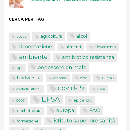
CERCA PER TAG
alcol
agricoltura
acqua
alimentazione
alimenti
allevamento
ambiente
antibiotico resistenza
benessere animale
api
clima
biodiversità
cibo
celiachia
covid-19
controlli ufficiali
Crea
EFSA
epicentro
ECDC
FAO
europa
etichettatura
istituto superiore sanità
formazione