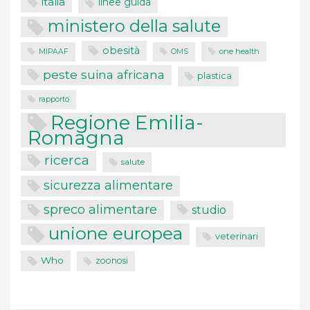
italia
linee guida
ministero della salute
obesità
one health
MIPAAF
OMS
peste suina africana
plastica
rapporto
Regione Emilia-
Romagna
ricerca
salute
sicurezza alimentare
spreco alimentare
studio
unione europea
veterinari
Who
zoonosi