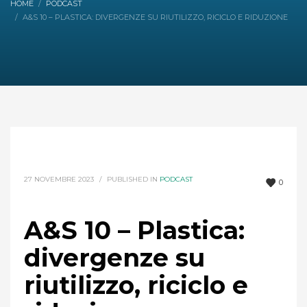
HOME
PODCAST
A&S 10 – PLASTICA: DIVERGENZE SU RIUTILIZZO, RICICLO E RIDUZIONE
27 NOVEMBRE 2023
/
PUBLISHED IN
PODCAST
0
A&S 10 – Plastica:
divergenze su
riutilizzo, riciclo e