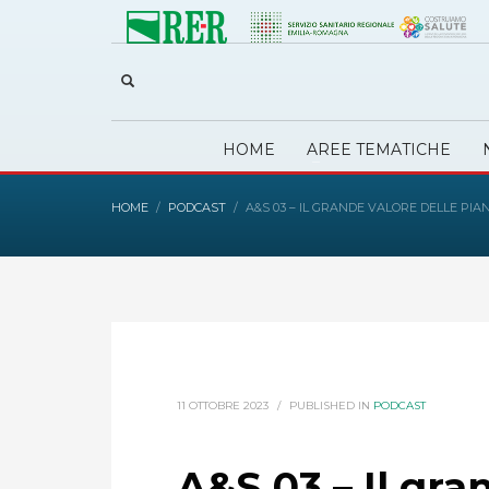
HOME
AREE TEMATICHE
HOME
PODCAST
A&S 03 – IL GRANDE VALORE DELLE PI
11 OTTOBRE 2023
/
PUBLISHED IN
PODCAST
A&S 03 – Il gra