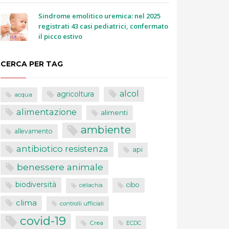
Sindrome emolitico uremica: nel 2025
registrati 43 casi pediatrici, confermato
il picco estivo
CERCA PER TAG
alcol
agricoltura
acqua
alimentazione
alimenti
ambiente
allevamento
antibiotico resistenza
api
benessere animale
biodiversità
cibo
celiachia
clima
controlli ufficiali
covid-19
Crea
ECDC