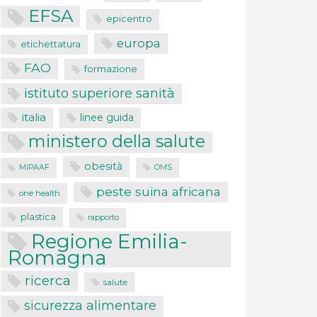
EFSA
epicentro
europa
etichettatura
FAO
formazione
istituto superiore sanità
italia
linee guida
ministero della salute
obesità
MIPAAF
OMS
peste suina africana
one health
plastica
rapporto
Regione Emilia-
Romagna
ricerca
salute
sicurezza alimentare