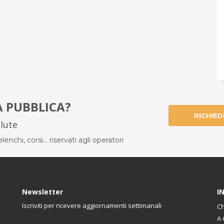
À PUBBLICA?
RICHIED
alute
enchi, corsi... riservati agli operatori
Newsletter
I
Iscriviti per ricevere aggiornamenti settimanali
Ch
A 