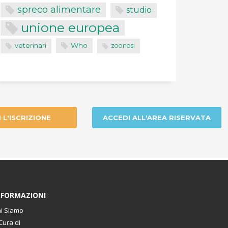
spreco alimentare
studio
unione europea
Who
veterinari
zoonosi
I L'ISCRIZIONE
ACCEDI ALL'AREA RISERVATA
NFORMAZIONI
i Siamo
Cura di