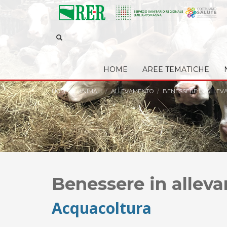
HOME
AREE TEMATICHE
HOME
ANIMALI
ALLEVAMENTO
BENESSERE IN ALLE
Benessere in allev
Acquacoltura