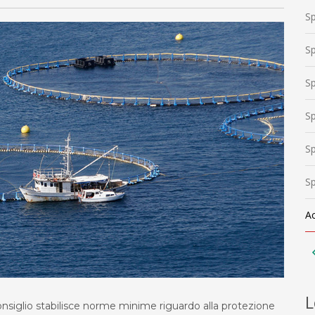
Sp
Sp
Sp
Sp
Sp
Sp
A
L
nsiglio stabilisce norme minime riguardo alla protezione