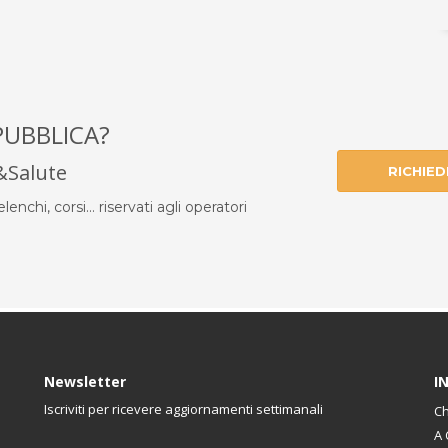
PUBBLICA?
i&Salute
RICHIED
enchi, corsi... riservati agli operatori
Newsletter
I
Iscriviti per ricevere aggiornamenti settimanali
Ch
A 