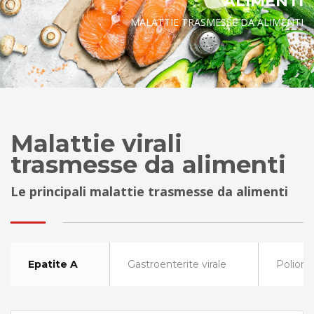
ALIMENTI
MALATTIE TRASMESSE DA ALIMENTI
Malattie virali
trasmesse da alimenti
Le principali malattie trasmesse da alimenti
Epatite A
Gastroenterite virale
Poliomi