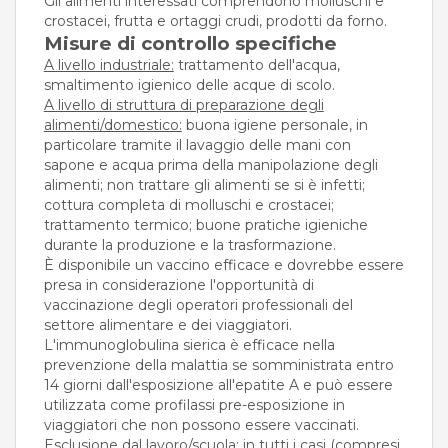
Gli alimenti interessati comprendono molluschi e
crostacei, frutta e ortaggi crudi, prodotti da forno.
Misure di controllo specifiche
A livello industriale:
trattamento dell'acqua,
smaltimento igienico delle acque di scolo.
A livello di struttura di preparazione degli
alimenti/domestico:
buona igiene personale, in
particolare tramite il lavaggio delle mani con
sapone e acqua prima della manipolazione degli
alimenti; non trattare gli alimenti se si è infetti;
cottura completa di molluschi e crostacei;
trattamento termico; buone pratiche igieniche
durante la produzione e la trasformazione.
È disponibile un vaccino efficace e dovrebbe essere
presa in considerazione l'opportunità di
vaccinazione degli operatori professionali del
settore alimentare e dei viaggiatori.
L'immunoglobulina sierica è efficace nella
prevenzione della malattia se somministrata entro
14 giorni dall'esposizione all'epatite A e può essere
utilizzata come profilassi pre-esposizione in
viaggiatori che non possono essere vaccinati.
Esclusione dal lavoro/scuola:
in tutti i casi (compresi